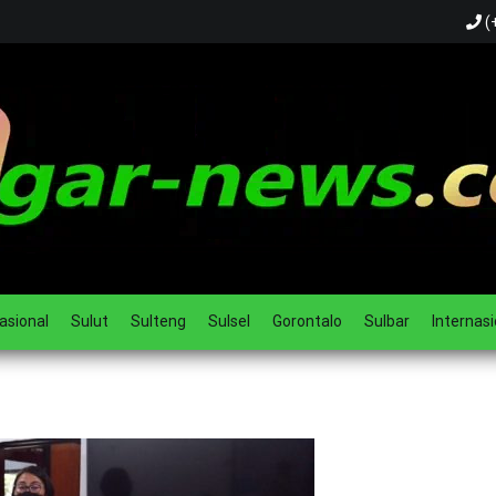
(
ual
asional
Sulut
Sulteng
Sulsel
Gorontalo
Sulbar
Internasi