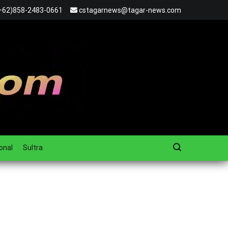
+62)858-2483-0661
cstagarnews@tagar-news.com
onal
Sultra