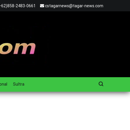
+62)858-2483-0661
cstagarnews@tagar-news.com
onal
Sultra