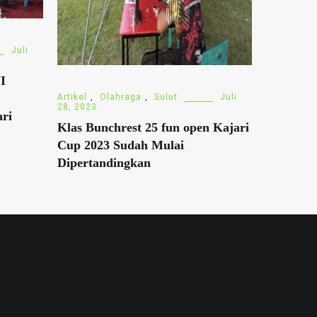
Juli
I
Artikel
,
Olahraga
,
Sulut
Juli
28, 2023
ri
Klas Bunchrest 25 fun open Kajari
Cup 2023 Sudah Mulai
Dipertandingkan