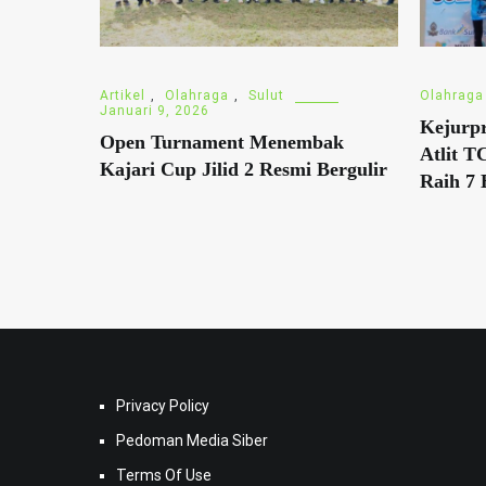
Artikel
,
Olahraga
,
Sulut
Olahraga
Januari 9, 2026
Kejurpr
Open Turnament Menembak
Atlit 
Kajari Cup Jilid 2 Resmi Bergulir
Raih 7 
Privacy Policy
Pedoman Media Siber
Terms Of Use