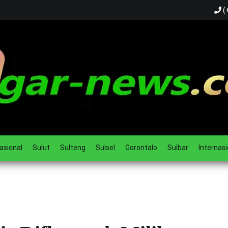
(
ual
asional
Sulut
Sulteng
Sulsel
Gorontalo
Sulbar
Internasi