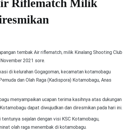
r Riflematch Milik
resmikan
an tembak Air riflematch, milik Kinalang Shooting Club
 November 2021 sore.
okasi di kelurahan Gogagoman, kecamatan kotamobagu
 Pemuda dan Olah Raga (Kadispora) Kotamobagu, Anas
bagu menyampaikan ucapan terima kasihnya atas dukungan
otamobagu dapat diwujudkan dan diresmikan pada hari ini.
i tentunya sejalan dengan visi KSC Kotamobagu,
inat olah raga menembak di kotamobagu.