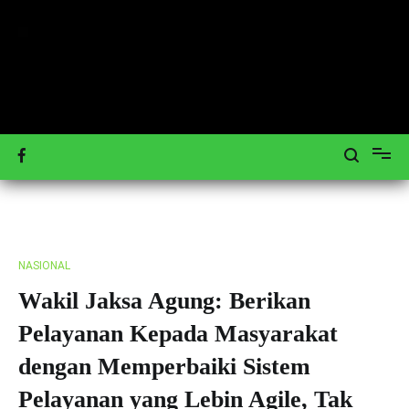
Loncat
ke
konten
Mengulas Peristiwa Teraktual
Tagar-News.com
NASIONAL
Wakil Jaksa Agung: Berikan
Pelayanan Kepada Masyarakat
dengan Memperbaiki Sistem
Pelayanan yang Lebin Agile, Tak