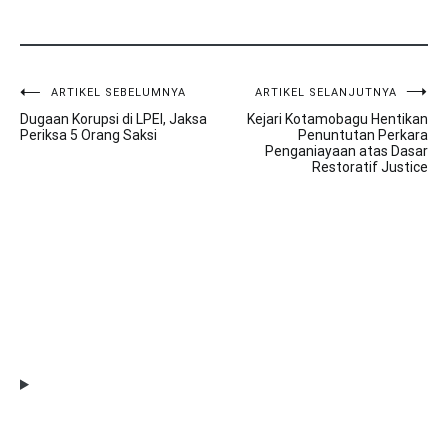
ARTIKEL SEBELUMNYA
ARTIKEL SELANJUTNYA
Navigasi
Dugaan Korupsi di LPEI, Jaksa
Kejari Kotamobagu Hentikan
pos
Periksa 5 Orang Saksi
Penuntutan Perkara
Penganiayaan atas Dasar
Restoratif Justice