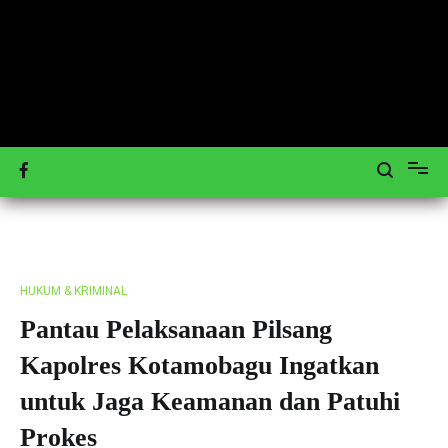
Loncat
ke
konten
Mengulas Peristiwa Teraktual
Tagar-News.com
HUKUM & KRIMINAL
Pantau Pelaksanaan Pilsang
Kapolres Kotamobagu Ingatkan
untuk Jaga Keamanan dan Patuhi
Prokes