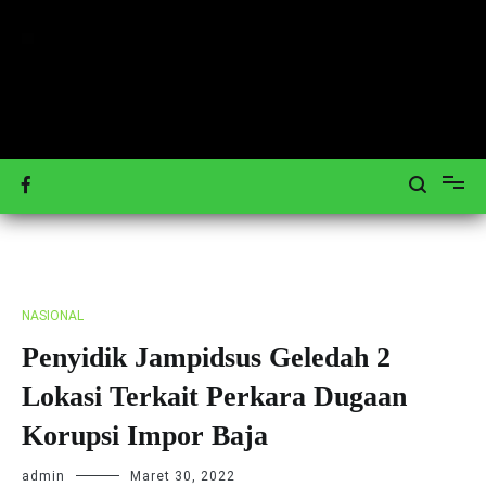
Loncat
ke
konten
Mengulas Peristiwa Teraktual
Tagar-News.com
NASIONAL
Penyidik Jampidsus Geledah 2
Lokasi Terkait Perkara Dugaan
Korupsi Impor Baja
admin
Maret 30, 2022