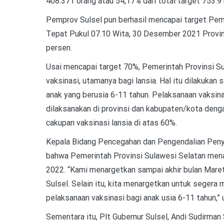
408.371 orang atau 54,17% dari total target 753.9
Pemprov Sulsel pun berhasil mencapai target Pe
Tepat Pukul 07.10 Wita, 30 Desember 2021 Provins
persen.
Usai mencapai target 70%, Pemerintah Provinsi S
vaksinasi, utamanya bagi lansia. Hal itu dilakukan
anak yang berusia 6-11 tahun. Pelaksanaan vaksin
dilaksanakan di provinsi dan kabupaten/kota denga
cakupan vaksinasi lansia di atas 60%.
Kepala Bidang Pencegahan dan Pengendalian Peny
bahwa Pemerintah Provinsi Sulawesi Selatan mena
2022. “Kami menargetkan sampai akhir bulan Maret
Sulsel. Selain itu, kita menargetkan untuk segera
pelaksanaan vaksinasi bagi anak usia 6-11 tahun,” 
Sementara itu, Plt Gubernur Sulsel, Andi Sudirman