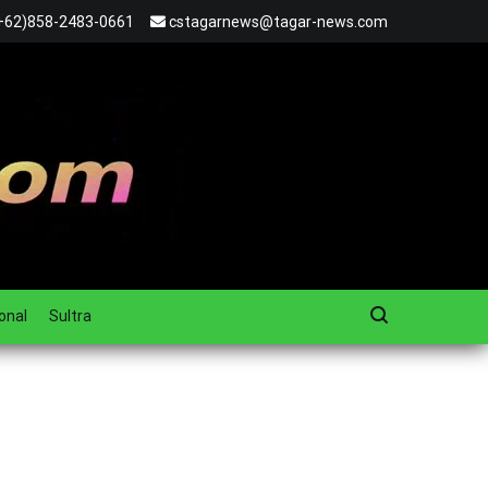
+62)858-2483-0661
cstagarnews@tagar-news.com
onal
Sultra