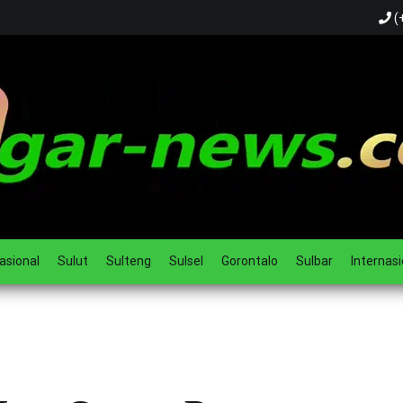
(
ual
asional
Sulut
Sulteng
Sulsel
Gorontalo
Sulbar
Internasi