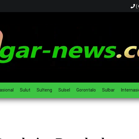
(
ual
asional
Sulut
Sulteng
Sulsel
Gorontalo
Sulbar
Internasi