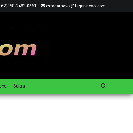
+62)858-2483-0661
cstagarnews@tagar-news.com
onal
Sultra