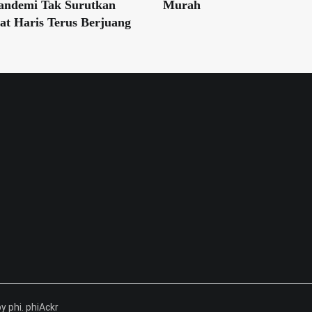
andemi Tak Surutkan
Murah
t Haris Terus Berjuang
by phi. phiAckr