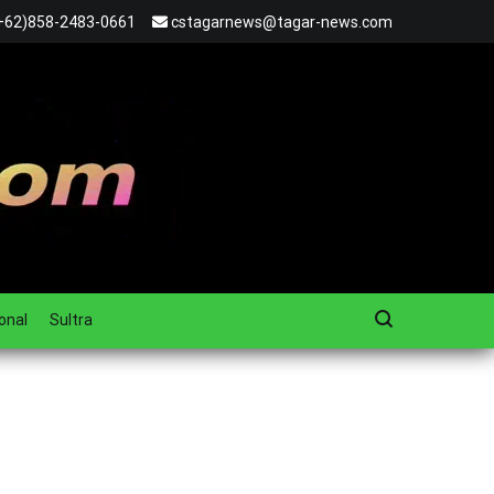
+62)858-2483-0661
cstagarnews@tagar-news.com
onal
Sultra