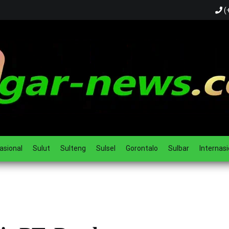
(
ual
asional
Sulut
Sulteng
Sulsel
Gorontalo
Sulbar
Internasi