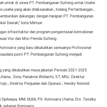
ah untuk di sewa PT. Pembangunan Sulteng untuk Usaha
is usaha yang akan dilaksanakan , bidang Pertambangan ,
 memberikan dukungan, dengan harapan PT. Pembangunan
skal Daerah,” kata Ma’mun
gun infrastruktur dan program pengentasan kemiskinan
suai Visi dan Misi Pemda Sulteng.
Komisaris yang baru dikukuhkan semuanya Profesional
n saudara pasti PT. Pembangunan Sulteng menjadi
ng yang dikukuhkan masa jabatan Periode 2021-2025
r Utama , Sony Panukma Widianto, ST, MSc. Direktur
jo , Direktur Penjualan dan Operasi , Hendry Reinold
i Djuhaepa, MM, M,BA, Plt. Komisaris Utama, Drs. Tasdiky
uk sebagai Komisaris.