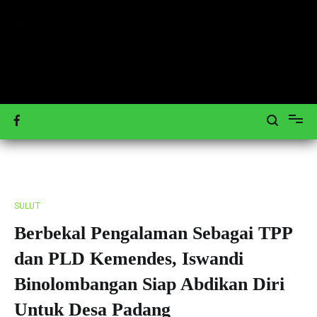
Loncat
ke
konten
Mengulas Peristiwa Teraktual
Tagar-News.com
SULUT
Berbekal Pengalaman Sebagai TPP
dan PLD Kemendes, Iswandi
Binolombangan Siap Abdikan Diri
Untuk Desa Padang