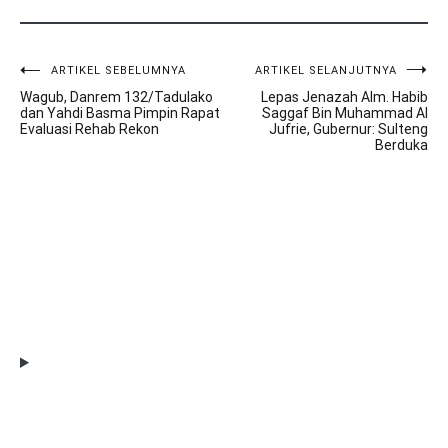
ARTIKEL SEBELUMNYA
ARTIKEL SELANJUTNYA
Navigasi
Wagub, Danrem 132/Tadulako
Lepas Jenazah Alm. Habib
pos
dan Yahdi Basma Pimpin Rapat
Saggaf Bin Muhammad Al
Evaluasi Rehab Rekon
Jufrie, Gubernur: Sulteng
Berduka