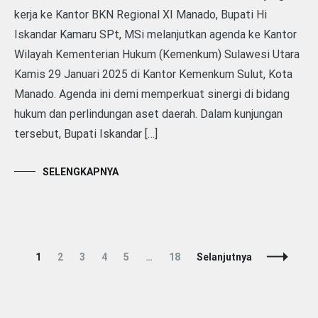
kerja ke Kantor BKN Regional XI Manado, Bupati Hi
Iskandar Kamaru SPt, MSi melanjutkan agenda ke Kantor
Wilayah Kementerian Hukum (Kemenkum) Sulawesi Utara
Kamis 29 Januari 2025 di Kantor Kemenkum Sulut, Kota
Manado. Agenda ini demi memperkuat sinergi di bidang
hukum dan perlindungan aset daerah. Dalam kunjungan
tersebut, Bupati Iskandar […]
SELENGKAPNYA
Navigasi
Laman
Laman
Laman
Laman
Laman
Laman
1
2
3
4
5
…
18
Selanjutnya
Pos