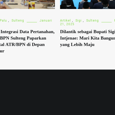
Palu
,
Sulteng
Januari
Artikel
,
Sigi
,
Sulteng
21, 2025
Integrasi Data Pertanahan,
Dilantik sebagai Bupati Sigi
 BPN Sulteng Paparkan
Intjenae: Mari Kita Bangun
tal ATR/BPN di Depan
yang Lebih Maju
ur