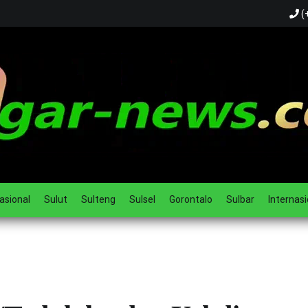
(
ual
asional
Sulut
Sulteng
Sulsel
Gorontalo
Sulbar
Internasi