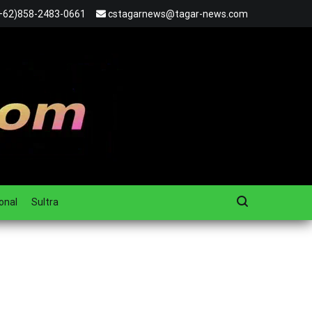
+62)858-2483-0661
cstagarnews@tagar-news.com
onal
Sultra