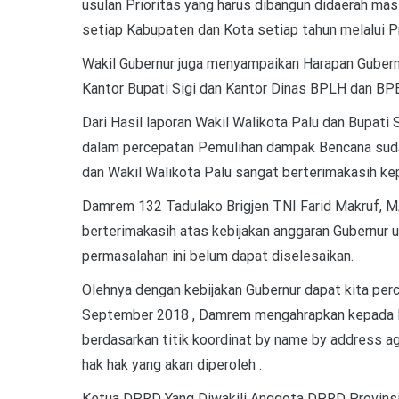
usulan Prioritas yang harus dibangun didaerah ma
setiap Kabupaten dan Kota setiap tahun melalui P
Wakil Gubernur juga menyampaikan Harapan Guber
Kantor Bupati Sigi dan Kantor Dinas BPLH dan BP
Dari Hasil laporan Wakil Walikota Palu dan Bupati
dalam percepatan Pemulihan dampak Bencana sudah 
dan Wakil Walikota Palu sangat berterimakasih ke
Damrem 132 Tadulako Brigjen TNI Farid Makruf, 
berterimakasih atas kebijakan anggaran Gubernur 
permasalahan ini belum dapat diselesaikan.
Olehnya dengan kebijakan Gubernur dapat kita per
September 2018 , Damrem mengahrapkan kepada Bu
berdasarkan titik koordinat by name by address a
hak hak yang akan diperoleh .
Ketua DPRD Yang Diwakili Anggota DPRD Provinsi