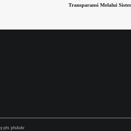
Transparansi Melalui Sist
by phi. phiAckr