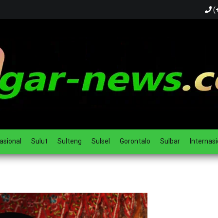
(
ual
asional
Sulut
Sulteng
Sulsel
Gorontalo
Sulbar
Internasi