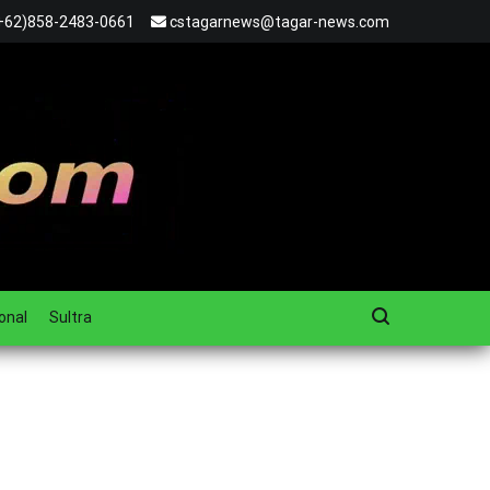
+62)858-2483-0661
cstagarnews@tagar-news.com
onal
Sultra