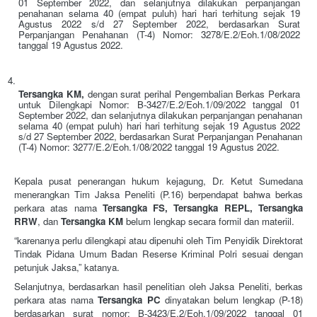
01 September 2022, dan selanjutnya dilakukan perpanjangan 
penahanan selama 40 (empat puluh) hari hari terhitung sejak 19 
Agustus 2022 s/d 27 September 2022, berdasarkan Surat 
Perpanjangan Penahanan (T-4) Nomor: 3278/E.2/Eoh.1/08/2022 
tanggal 19 Agustus 2022.
Tersangka KM, 
dengan surat perihal Pengembalian Berkas Perkara 
untuk Dilengkapi Nomor: B-3427/E.2/Eoh.1/09/2022 tanggal 01 
September 2022, dan selanjutnya dilakukan perpanjangan penahanan 
selama 40 (empat puluh) hari hari terhitung sejak 19 Agustus 2022 
s/d 27 September 2022, berdasarkan Surat Perpanjangan Penahanan 
(T-4) Nomor: 3277/E.2/Eoh.1/08/2022 tanggal 19 Agustus 2022.
Kepala pusat penerangan hukum kejagung, Dr. Ketut Sumedana 
menerangkan Tim Jaksa Peneliti (P.16) berpendapat bahwa berkas 
perkara atas nama 
Tersangka FS, Tersangka REPL, Tersangka 
RRW
, dan 
Tersangka KM
 belum lengkap secara formil dan materiil.
“karenanya perlu dilengkapi atau dipenuhi oleh Tim Penyidik Direktorat 
Tindak Pidana Umum Badan Reserse Kriminal Polri sesuai dengan 
petunjuk Jaksa,” katanya.
Selanjutnya, berdasarkan hasil penelitian oleh Jaksa Peneliti, berkas 
perkara atas nama 
Tersangka PC 
dinyatakan belum lengkap (P-18) 
berdasarkan surat nomor: B-3423/E.2/Eoh.1/09/2022 tanggal 01 