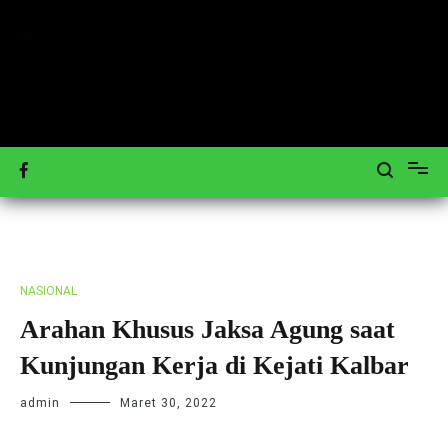
Loncat
ke
konten
Mengulas Peristiwa Teraktual
Tagar-News.com
NASIONAL
Arahan Khusus Jaksa Agung saat
Kunjungan Kerja di Kejati Kalbar
admin
Maret 30, 2022