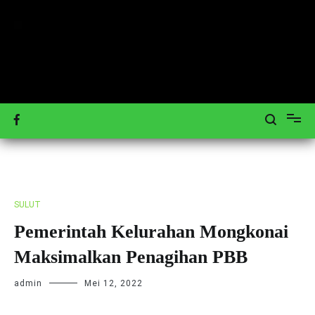
Loncat
ke
konten
Mengulas Peristiwa Teraktual
Tagar-News.com
SULUT
Pemerintah Kelurahan Mongkonai
Maksimalkan Penagihan PBB
admin
Mei 12, 2022