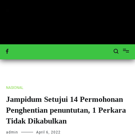
Loncat
ke
konten
Mengulas Peristiwa Teraktual
Tagar-News.com
NASIONAL
Jampidum Setujui 14 Permohonan
Penghentian penuntutan, 1 Perkara
Tidak Dikabulkan
admin
April 6, 2022