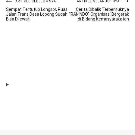
ARTIKEL SEBELUMNYA
ARTIKEL SELANJUTNYA
Navigasi
Sempat Tertutup Longsor, Ruas
Cerita Dibalik Terbentuknya
pos
Jalan Trans Desa Lobong Sudah
“RANINDO” Organisasi Bergerak
Bisa Dilewati
di Bidang Kemasyarakatan