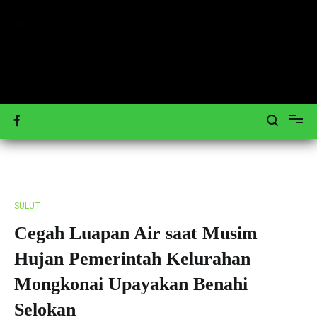
Loncat
ke
konten
Mengulas Peristiwa Teraktual
Tagar-News.com
SULUT
Cegah Luapan Air saat Musim
Hujan Pemerintah Kelurahan
Mongkonai Upayakan Benahi
Selokan