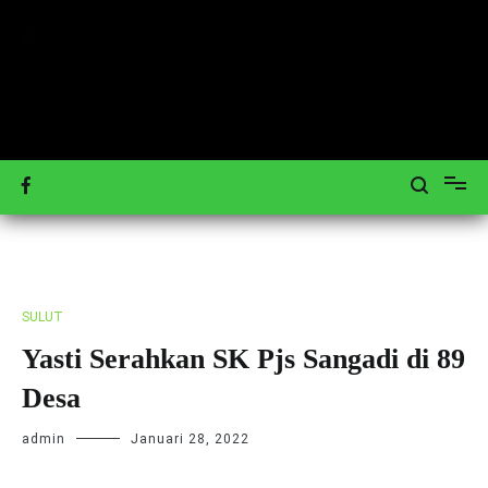
Loncat
ke
konten
Mengulas Peristiwa Teraktual
Tagar-News.com
SULUT
Yasti Serahkan SK Pjs Sangadi di 89
Desa
admin
Januari 28, 2022