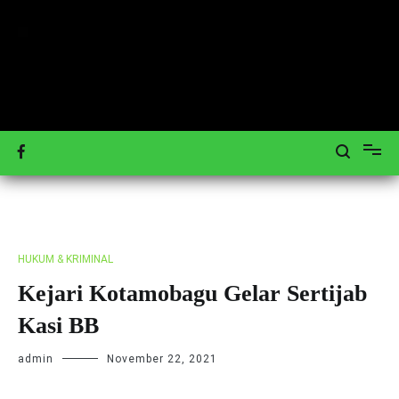
Loncat
ke
konten
Mengulas Peristiwa Teraktual
Tagar-News.com
HUKUM & KRIMINAL
Kejari Kotamobagu Gelar Sertijab
Kasi BB
admin
November 22, 2021