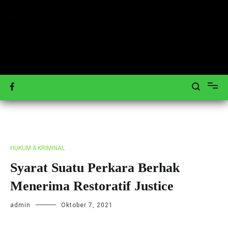
Loncat
ke
konten
Mengulas Peristiwa Teraktual
Tagar-News.com
HUKUM & KRIMINAL
Syarat Suatu Perkara Berhak
Menerima Restoratif Justice
admin
Oktober 7, 2021