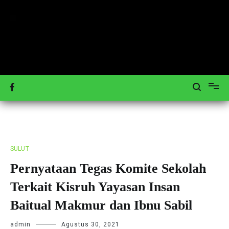
Loncat
ke
konten
Mengulas Peristiwa Teraktual
Tagar-News.com
SULUT
Pernyataan Tegas Komite Sekolah
Terkait Kisruh Yayasan Insan
Baitual Makmur dan Ibnu Sabil
admin
Agustus 30, 2021