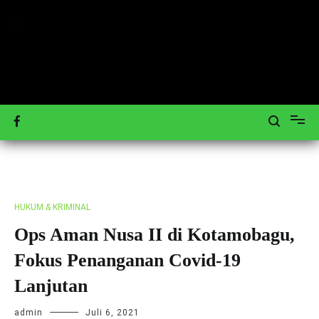
Loncat
ke
konten
Mengulas Peristiwa Teraktual
Tagar-News.com
HUKUM & KRIMINAL
Ops Aman Nusa II di Kotamobagu,
Fokus Penanganan Covid-19
Lanjutan
admin
Juli 6, 2021