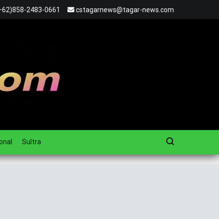
+62)858-2483-0661
cstagarnews@tagar-news.com
onal
Sultra