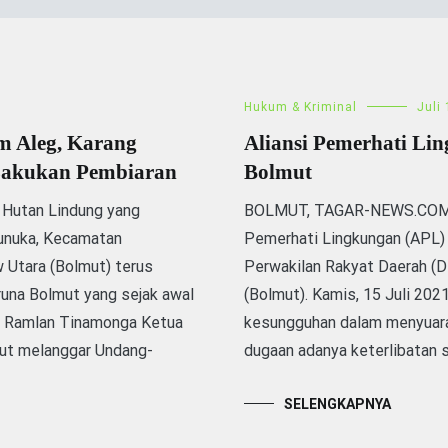
Hukum & Kriminal
Juli
m Aleg, Karang
Aliansi Pemerhati 
Lakukan Pembiaran
Bolmut
utan Lindung yang
BOLMUT, TAGAR-NEWS.COM –
unuka, Kecamatan
Pemerhati Lingkungan (APL) 
Utara (Bolmut) terus
Perwakilan Rakyat Daerah 
aruna Bolmut yang sejak awal
(Bolmut). Kamis, 15 Juli 2021
i, Ramlan Tinamonga Ketua
kesungguhan dalam menyuara
ut melanggar Undang-
dugaan adanya keterlibatan s
SELENGKAPNYA