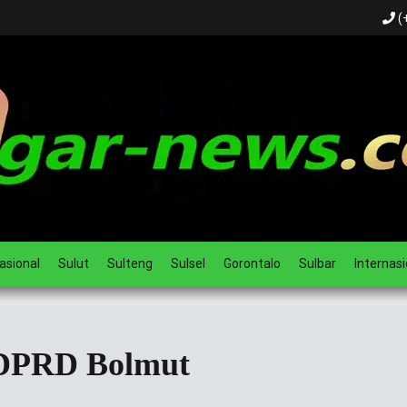
(
ual
asional
Sulut
Sulteng
Sulsel
Gorontalo
Sulbar
Internasi
DPRD Bolmut