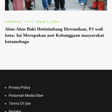
Advetorial
Maret 2, 2024
Alun-Alun Boki Hotinimbang Diresmikan, PJ wali
kota: Ini Merupakan aset Kebanggaan masyarakat
kotamobagu
Privacy Policy
Pedoman Media Siber
Terms Of Use
Redaksi