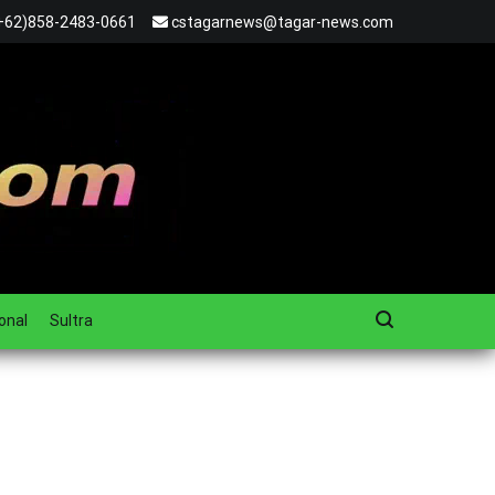
+62)858-2483-0661
cstagarnews@tagar-news.com
onal
Sultra