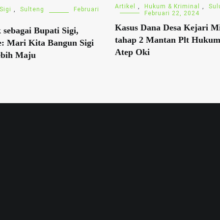
Artikel
,
Hukum & Kriminal
,
Sul
Sigi
,
Sulteng
Februari
Februari 22, 2024
Kasus Dana Desa Kejari M
 sebagai Bupati Sigi,
tahap 2 Mantan Plt Hukum
e: Mari Kita Bangun Sigi
Atep Oki
ebih Maju