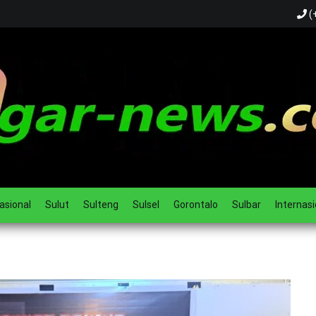
(
ual
asional
Sulut
Sulteng
Sulsel
Gorontalo
Sulbar
Internasi