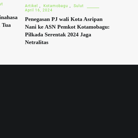
ut
Artikel
,
Kotamobagu
,
Sulut
April 16, 2024
inahasa
Penegasan PJ wali Kota Asripan
 Tua
Nani ke ASN Pemkot Kotamobagu:
Pilkada Serentak 2024 Jaga
Netralitas