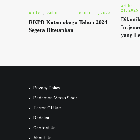
Artikel
,
21, 2025
Artikel
,
Sulut
Januari 13, 2023
Dilantik
RKPD Kotamobagu Tahun 2024
Intjena
Segera Ditetapkan
yang L
Privacy Policy
Pedoman Media Siber
Terms Of Use
Redaksi
Contact Us
About Us