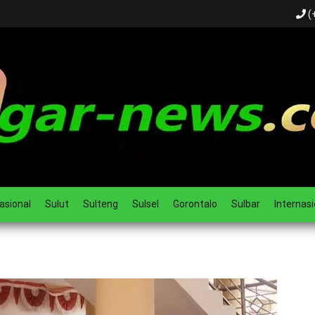
(
ual
asional
Sulut
Sulteng
Sulsel
Gorontalo
Sulbar
Internasi