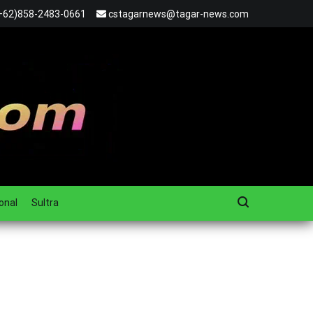
+62)858-2483-0661
cstagarnews@tagar-news.com
onal
Sultra