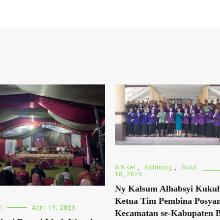
Artikel
,
Bolmong
,
Sulut
18, 2026
Ny Kalsum Alhabsyi Kuku
Ketua Tim Pembina Posya
l
April 19, 2023
Kecamatan se-Kabupaten 