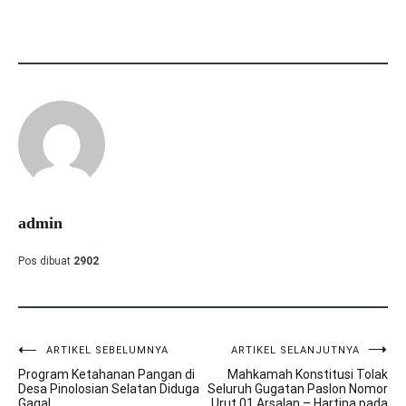
admin
Pos dibuat
2902
ARTIKEL SEBELUMNYA
ARTIKEL SELANJUTNYA
Navigasi
Program Ketahanan Pangan di
Mahkamah Konstitusi Tolak
pos
Desa Pinolosian Selatan Diduga
Seluruh Gugatan Paslon Nomor
Gagal
Urut 01 Arsalan – Hartina pada