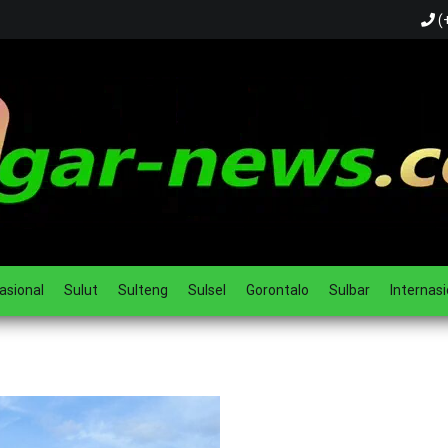
(
ual
asional
Sulut
Sulteng
Sulsel
Gorontalo
Sulbar
Internasi