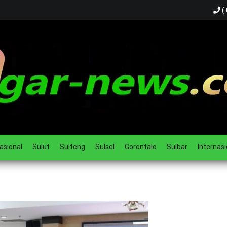
(
ual
asional
Sulut
Sulteng
Sulsel
Gorontalo
Sulbar
Internasi