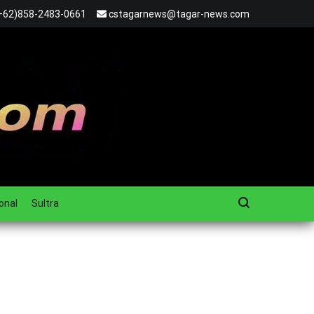
+62)858-2483-0661
cstagarnews@tagar-news.com
onal
Sultra