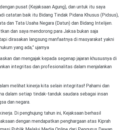
 dengan pusat (Kejaksaan Agung), dan untuk itu saya
adi catatan baik itu Bidang Tindak Pidana Khusus (Pidsus),
a dan Tata Usaha Negara (Datun) dan Bidang Intelijen.
tkan dan saya mendorong para Jaksa bukan saja
api dirasakan langsung manfaatnya di masyarakat yakni
ukum yang ada,” ujarnya
askan dan mengajak kepada segenap jajaran khususnya di
kan integritas dan profesionalitas dalam menjalankan
alam melihat kinerja kita selain integritas
!
Pahami dan
sana dalam setiap tindak-tanduk saudara sebagai insan
gsa dan negara.
inerja. Di penghujung tahun ini, Kejaksaan berhasil
Kejaksaan dengan mendapatkan penghargaan atas Kiprah
masi Publik Melalui Media Online dari Pengurus Dewan