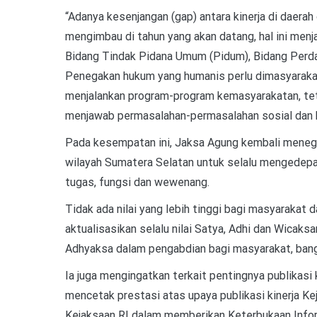
“Adanya kesenjangan (gap) antara kinerja di daerah
mengimbau di tahun yang akan datang, hal ini menj
Bidang Tindak Pidana Umum (Pidum), Bidang Perdat
Penegakan hukum yang humanis perlu dimasyaraka
menjalankan program-program kemasyarakatan, tet
menjawab permasalahan-permasalahan sosial dan h
Pada kesempatan ini, Jaksa Agung kembali meneg
wilayah Sumatera Selatan untuk selalu mengedepan
tugas, fungsi dan wewenang.
Tidak ada nilai yang lebih tinggi bagi masyarakat d
aktualisasikan selalu nilai Satya, Adhi dan Wicak
Adhyaksa dalam pengabdian bagi masyarakat, ban
Ia juga mengingatkan terkait pentingnya publikasi k
mencetak prestasi atas upaya publikasi kinerja 
Kejaksaan RI dalam memberikan Keterbukaan Infor