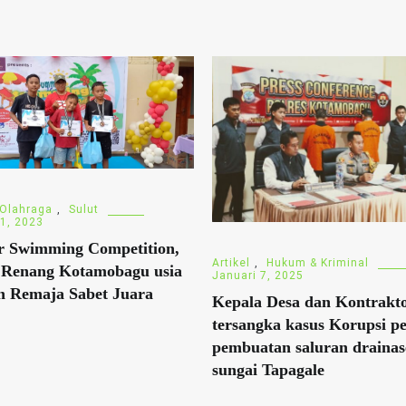
Olahraga
,
Sulut
31, 2023
 Swimming Competition,
Artikel
,
Hukum & Kriminal
t Renang Kotamobagu usia
Januari 7, 2025
n Remaja Sabet Juara
Kepala Desa dan Kontrakto
tersangka kasus Korupsi p
pembuatan saluran drainas
sungai Tapagale