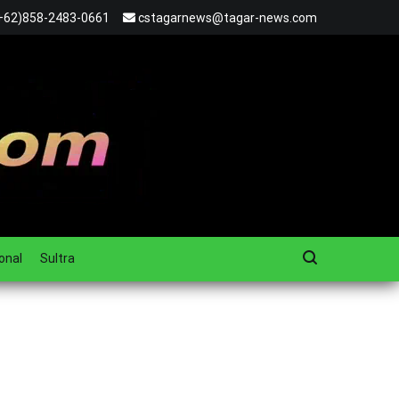
+62)858-2483-0661
cstagarnews@tagar-news.com
onal
Sultra