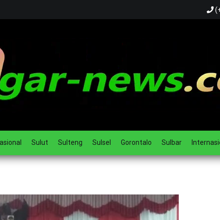
(
ual
asional
Sulut
Sulteng
Sulsel
Gorontalo
Sulbar
Internasi