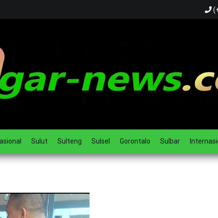
(
ual
asional
Sulut
Sulteng
Sulsel
Gorontalo
Sulbar
Internasi