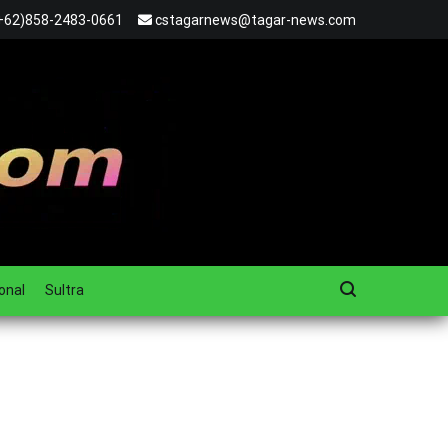
+62)858-2483-0661
cstagarnews@tagar-news.com
onal
Sultra