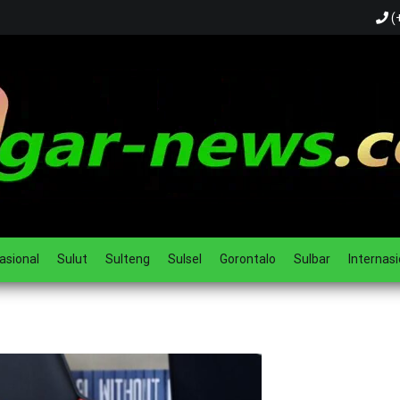
(
ual
asional
Sulut
Sulteng
Sulsel
Gorontalo
Sulbar
Internasi