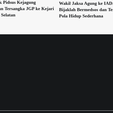
k Pidsus Kejagung
Wakil Jaksa Agung ke IAD
n Tersangka JGP ke Kejari
Bijaklah Bermedsos dan T
 Selatan
Pola Hidup Sederhana