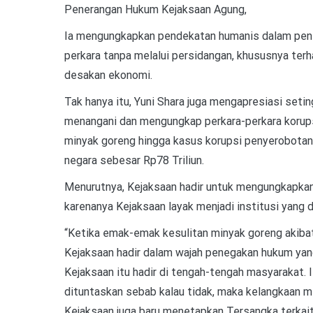
Penerangan Hukum Kejaksaan Agung,
Ia mengungkapkan pendekatan humanis dalam pene
perkara tanpa melalui persidangan, khususnya ter
desakan ekonomi.
Tak hanya itu, Yuni Shara juga mengapresiasi seti
menangani dan mengungkap perkara-perkara korups
minyak goreng hingga kasus korupsi penyerobotan
negara sebesar Rp78 Triliun.
Menurutnya, Kejaksaan hadir untuk mengungkapka
karenanya Kejaksaan layak menjadi institusi yang 
“Ketika emak-emak kesulitan minyak goreng akibat 
Kejaksaan hadir dalam wajah penegakan hukum yan
Kejaksaan itu hadir di tengah-tengah masyarakat. I
dituntaskan sebab kalau tidak, maka kelangkaan min
Kejaksaan juga baru menetapkan Tersangka terkait