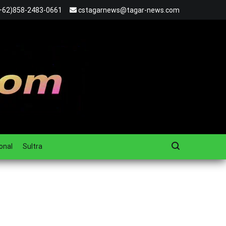
+62)858-2483-0661
cstagarnews@tagar-news.com
onal
Sultra