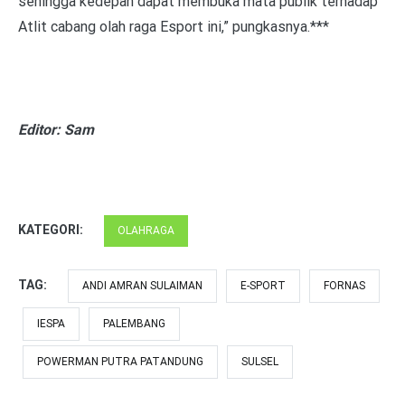
sehingga kedepan dapat membuka mata publik terhadap
Atlit cabang olah raga Esport ini,” pungkasnya.***
Editor: Sam
KATEGORI:
OLAHRAGA
TAG:
ANDI AMRAN SULAIMAN
E-SPORT
FORNAS
IESPA
PALEMBANG
POWERMAN PUTRA PATANDUNG
SULSEL