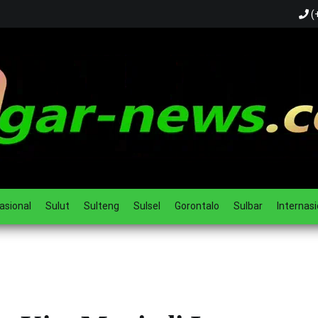
(
ual
asional
Sulut
Sulteng
Sulsel
Gorontalo
Sulbar
Internasi