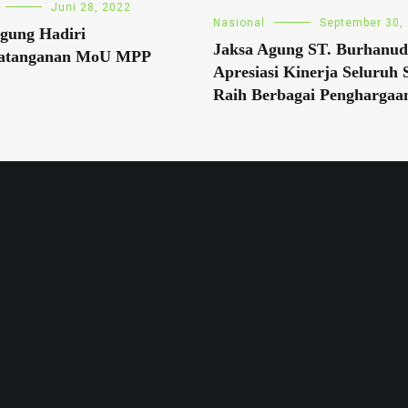
Juni 28, 2022
Nasional
September 30,
gung Hadiri
Jaksa Agung ST. Burhanud
atanganan MoU MPP
Apresiasi Kinerja Seluruh 
Raih Berbagai Penghargaa