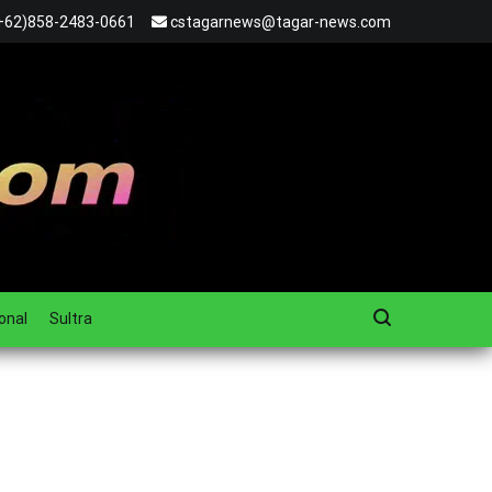
+62)858-2483-0661
cstagarnews@tagar-news.com
onal
Sultra