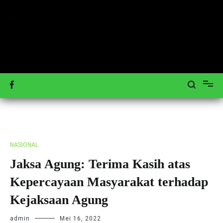
Loncat
ke
konten
Mengulas Peristiwa Teraktual
Tagar-News.com
NASIONAL
Jaksa Agung: Terima Kasih atas
Kepercayaan Masyarakat terhadap
Kejaksaan Agung
admin
Mei 16, 2022