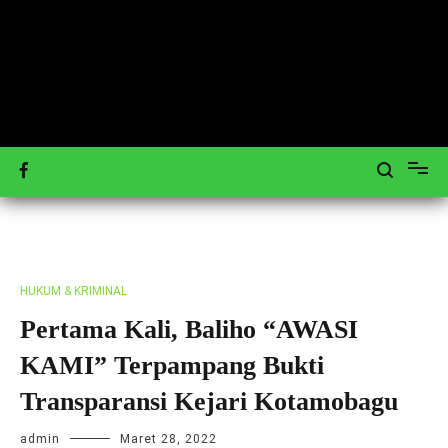
Loncat
ke
konten
Mengulas Peristiwa Teraktual
Tagar-News.com
HUKUM & KRIMINAL
Pertama Kali, Baliho “AWASI
KAMI” Terpampang Bukti
Transparansi Kejari Kotamobagu
admin
Maret 28, 2022