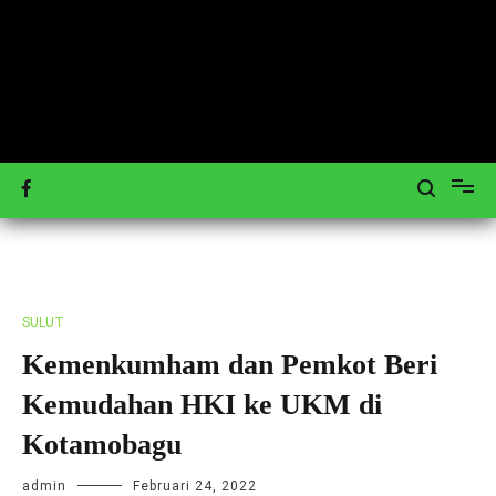
Loncat
ke
konten
Mengulas Peristiwa Teraktual
Tagar-News.com
SULUT
Kemenkumham dan Pemkot Beri
Kemudahan HKI ke UKM di
Kotamobagu
admin
Februari 24, 2022