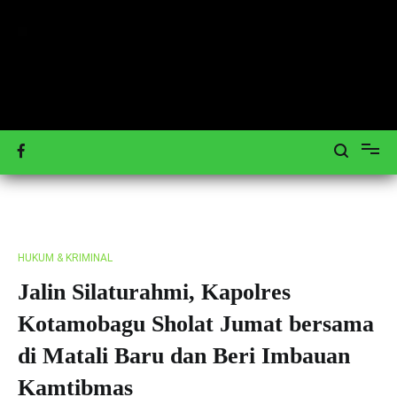
Loncat
ke
konten
Mengulas Peristiwa Teraktual
Tagar-News.com
HUKUM & KRIMINAL
Jalin Silaturahmi, Kapolres
Kotamobagu Sholat Jumat bersama
di Matali Baru dan Beri Imbauan
Kamtibmas