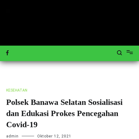
Loncat
ke
konten
Mengulas Peristiwa Teraktual
Tagar-News.com
KESEHATAN
Polsek Banawa Selatan Sosialisasi
dan Edukasi Prokes Pencegahan
Covid-19
admin
Oktober 12, 2021