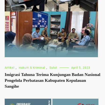
Artikel
,
Hukum & Kriminal
,
Sulut
April 5, 2023
Imigrasi Tahuna Terima Kunjungan Badan Nasional
Pengelola Perbatasan Kabupaten Kepulauan
Sangihe