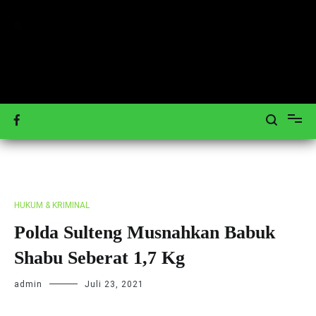
Loncat
ke
konten
Mengulas Peristiwa Teraktual
Tagar-News.com
HUKUM & KRIMINAL
Polda Sulteng Musnahkan Babuk
Shabu Seberat 1,7 Kg
admin
Juli 23, 2021