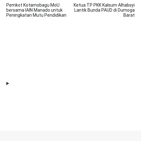
Pemkot Kotamobagu MoU
Ketua TP PKK Kalsum Alhabsyi
pos
bersama IAIN Manado untuk
Lantik Bunda PAUD di Dumoga
Peningkatan Mutu Pendidikan
Barat