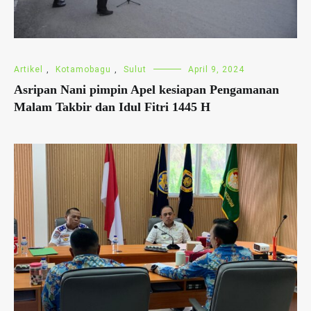
Artikel
,
Kotamobagu
,
Sulut
April 9, 2024
Asripan Nani pimpin Apel kesiapan Pengamanan
Malam Takbir dan Idul Fitri 1445 H