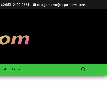
+62)858-2483-0661
cstagarnews@tagar-news.com
onal
Sultra