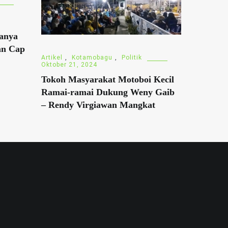
ranya
an Cap
Artikel
,
Kotamobagu
,
Politik
Oktober 21, 2024
Tokoh Masyarakat Motoboi Kecil
Ramai-ramai Dukung Weny Gaib
– Rendy Virgiawan Mangkat