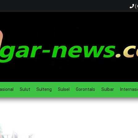
(
ual
asional
Sulut
Sulteng
Sulsel
Gorontalo
Sulbar
Internasi