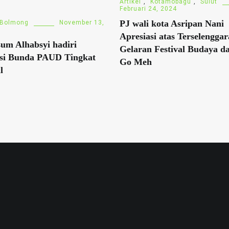
Artikel
,
Kotamobagu
,
Sulut
Februari 24, 2024
PJ wali kota Asripan Nani
Bolmong
November 13,
Apresiasi atas Terselengga
um Alhabsyi hadiri
Gelaran Festival Budaya d
asi Bunda PAUD Tingkat
Go Meh
l