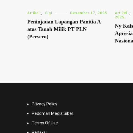
Artikel
,
Sigi
Desember 17, 2025
Artikel
,
2025
Peninjauan Lapangan Panitia A
Ny Kals
atas Tanah Milik PT PLN
Apresi
(Persero)
Nasiona
Privacy Policy
Pedoman Media Siber
Terms Of Use
Redaksi