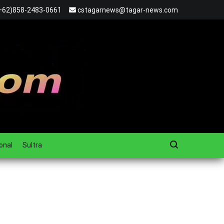
+62)858-2483-0661
cstagarnews@tagar-news.com
onal
Sultra