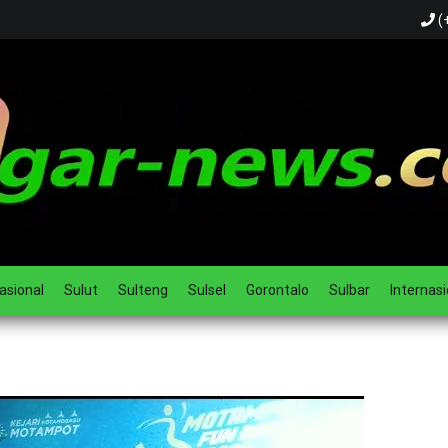
(
ual
asional
Sulut
Sulteng
Sulsel
Gorontalo
Sulbar
Internasi