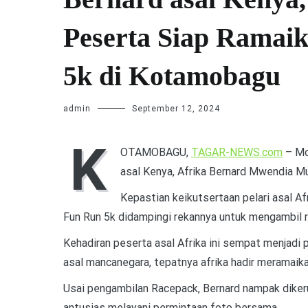
Peserta Siap Ramai
5k di Kotamobagu
admin
September 12, 2024
K
OTAMOBAGU,
TAGAR-NEWS.com
– Mo
asal Kenya, Afrika Bernard Mwendia Mu
Kepastian keikutsertaan pelari asal Af
Fun Run 5k didampingi rekannya untuk mengambil 
Kehadiran peserta asal Afrika ini sempat menjadi 
asal mancanegara, tepatnya afrika hadir meramai
Usai pengambilan Racepack, Bernard nampak dikeru
antusias melayani permintaan foto bersama.