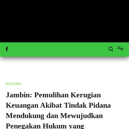
Loncat
ke
konten
Mengulas Peristiwa Teraktual
Tagar-News.com
NASIONAL
Jambin: Pemulihan Kerugian
Keuangan Akibat Tindak Pidana
Mendukung dan Mewujudkan
Penegakan Hukum yang