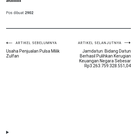
Pos dibuat
2902
ARTIKEL SEBELUMNYA
ARTIKEL SELANJUTNYA
Navigasi
Usaha Penjualan Pulsa Milik
Jamdatun: Bidang Datun
pos
Zulfan
Berhasil Pulihkan Kerugian
Keuangan Negara Sebesar
Rp3.263.759.328.551,04