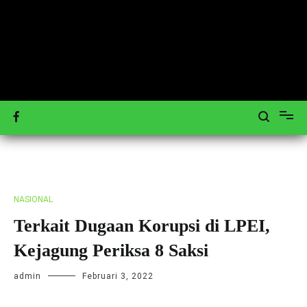
Loncat
ke
konten
Mengulas Peristiwa Teraktual
Tagar-News.com
NASIONAL
Terkait Dugaan Korupsi di LPEI,
Kejagung Periksa 8 Saksi
admin
Februari 3, 2022