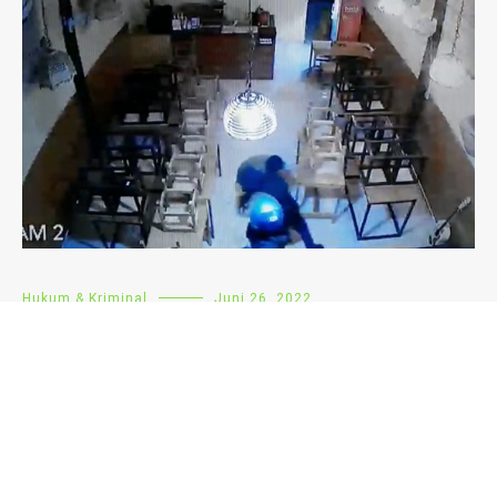
Hukum & Kriminal
Juni 26, 2022
Kerap Ancam Korban Saat Beraksi, Polisi Ciduk
Terduga Pelaku Jambret
Hukum & Kriminal
Agustus 24, 2021
Polres Kotamobagu Kejar Tersangka Baru Dugaan
Kasus Tipikor di Desa Kolingangaan