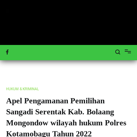
Loncat
ke
konten
Mengulas Peristiwa Teraktual
Tagar-News.com
HUKUM & KRIMINAL
Apel Pengamanan Pemilihan
Sangadi Serentak Kab. Bolaang
Mongondow wilayah hukum Polres
Kotamobagu Tahun 2022