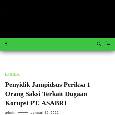
Loncat
ke
konten
Mengulas Peristiwa Teraktual
Tagar-News.com
NASIONAL
Penyidik Jampidsus Periksa 1
Orang Saksi Terkait Dugaan
Korupsi PT. ASABRI
admin
Januari 20, 2022