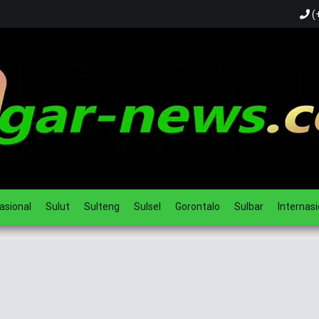
(
ual
asional
Sulut
Sulteng
Sulsel
Gorontalo
Sulbar
Internasi