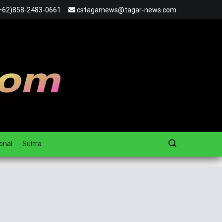
+62)858-2483-0661
cstagarnews@tagar-news.com
onal
Sultra